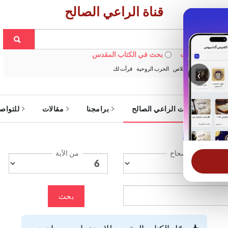
قناة الراعي الصالح
 في الويبسايت
بحث في الكتاب المقدس
:
خبزنا اليومي
الخلاص
الحرب الروحية
قرأت لك
‹
ة
خدمات الراعي الصالح
برامجنا
مقالات
للتواص
الإصحاح
من الآية
بحث