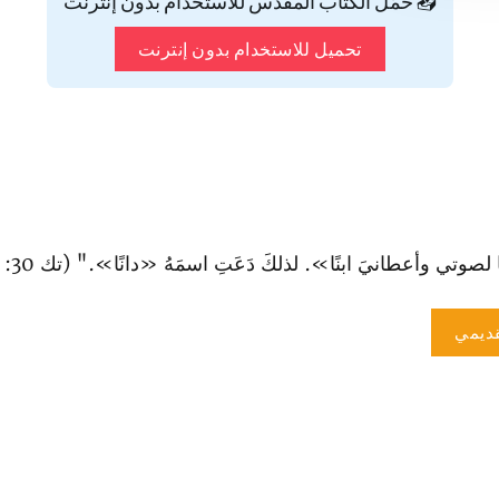
📥 حمّل الكتاب المقدس للاستخدام بدون إنترنت
تحميل للاستخدام بدون إنترنت
صوتي وأعطانيَ ابنًا». لذلكَ دَعَتِ اسمَهُ «دانًا»." (تك 30: 6).
ديمي