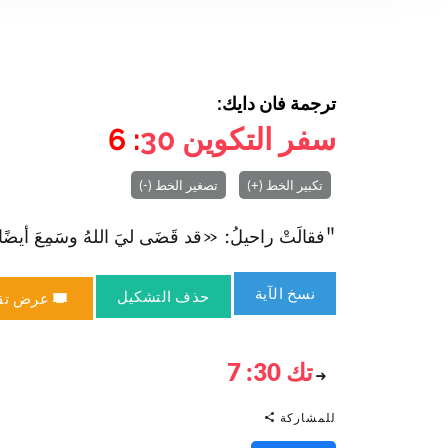
ترجمة فان دايك:
سفر التكوين
30
: 6
تكبير الخط (+)
تصغير الخط (-)
"فقالَتْ راحيلُ: «قد قَضَى ليَ اللهُ وسَمِعَ أيضًا ل
نسخ الآية
حذف التشكيل
عرض تق
تك 30: 7
للمشاركة