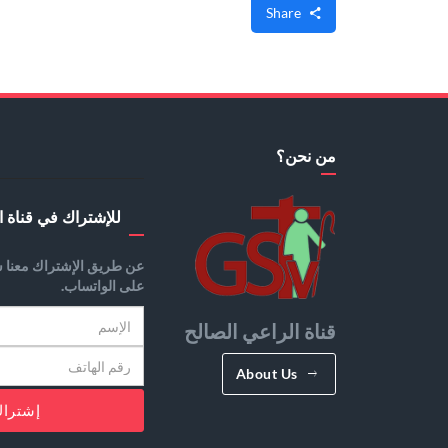
Share
من نحن؟
للإشتراك في قناة ا
عن طريق الإشتراك معنا س
على الواتساب.
قناة الراعي الصالح
About Us
إشترا