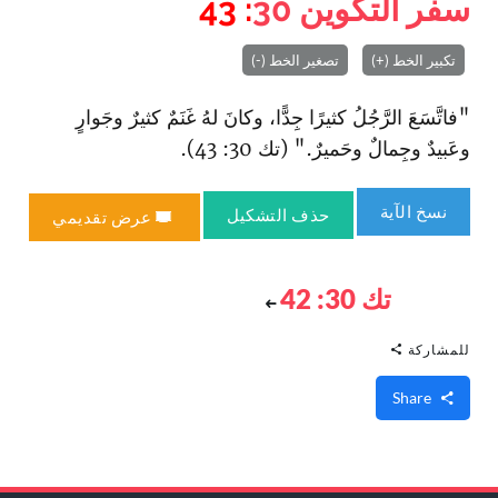
سفر التكوين
30
: 43
تكبير الخط (+)
تصغير الخط (-)
"فاتَّسَعَ الرَّجُلُ كثيرًا جِدًّا، وكانَ لهُ غَنَمٌ كثيرٌ وجَوارٍ
وعَبيدٌ وجِمالٌ وحَميرٌ." (تك 30: 43).
نسخ الآية
حذف التشكيل
عرض تقديمي
تك 30: 42
للمشاركة
Share