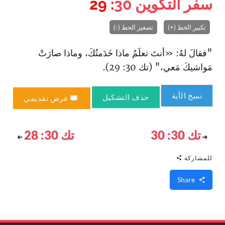
سفر التكوين
30
: 29
تكبير الخط (+)
تصغير الخط (-)
"فقالَ لهُ: «أنتَ تعلَمُ ماذا خَدَمتُكَ، وماذا صارَتْ
مَواشيكَ مَعي،" (تك 30: 29).
نسخ الآية
حذف التشكيل
عرض تقديمي
تك 30: 30
تك 30: 28
للمشاركة
Share