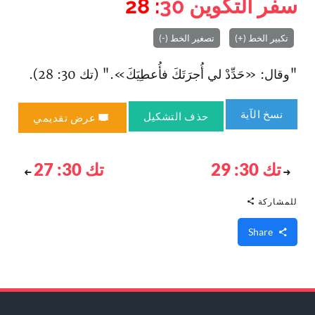
سفر التكوين
30
: 28
تكبير الخط (+)
تصغير الخط (-)
"وقال: «حَدِّدْ لي أُجرَتَكَ فأُعطِيَكَ»." (تك 30: 28).
نسخ الآية
حذف التشكيل
عرض تقديمي
تك 30: 29
تك 30: 27
للمشاركة
Share