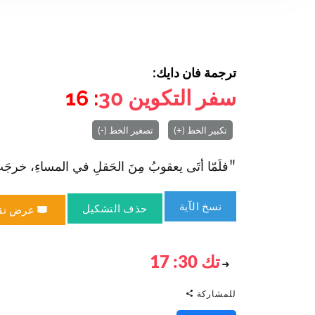
ترجمة فان دايك:
سفر التكوين
30
: 16
تكبير الخط (+)
تصغير الخط (-)
"فلَمّا أتَى يعقوبُ مِنَ الحَقلِ في المساءِ، خرجَتْ لَيئَ
نسخ الآية
حذف التشكيل
عرض تق
تك 30: 17
للمشاركة