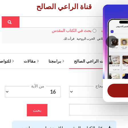
قناة الراعي الصالح
 في الويبسايت
بحث في الكتاب المقدس
:
خبزنا اليومي
الخلاص
الحرب الروحية
قرأت لك
‹
ة
خدمات الراعي الصالح
برامجنا
مقالات
للتواص
الإصحاح
من الآية
بحث