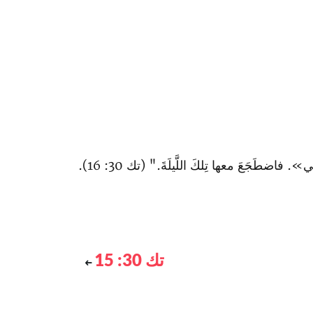
اضطَجَعَ معها تِلكَ اللَّيلَةَ." (تك 30: 16).
تك 30: 15