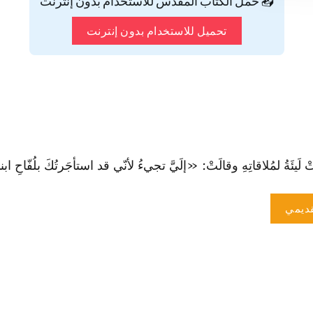
📥 حمّل الكتاب المقدس للاستخدام بدون إنترنت
تحميل للاستخدام بدون إنترنت
ةُ لمُلاقاتِهِ وقالَتْ: «إلَيَّ تجيءُ لأنّي قد استأجَرتُكَ بلُفّاحِ ابني». ف
ديمي