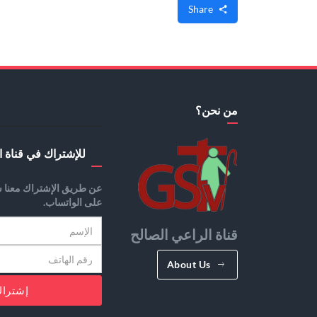
Share
من نحن؟
للإشتراك في قناة ا
عن طريق الإشتراك معنا س
على الواتساب.
قناة الراعي الصالح
About Us
إشترا