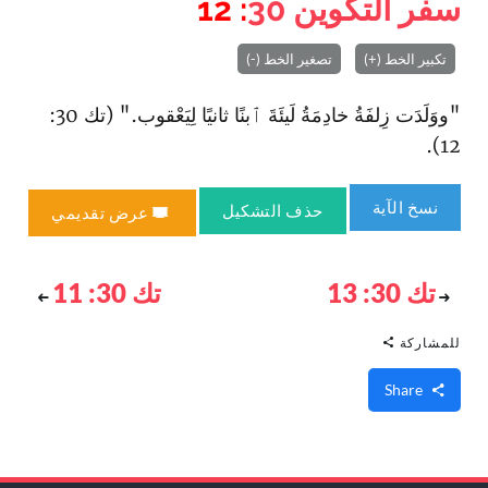
سفر التكوين
30
: 12
تكبير الخط (+)
تصغير الخط (-)
"ووَلَدَت زِلفَةُ خادِمَةُ لَيئَةَ ٱبنًا ثانيًا لِيَعْقوب." (تك 30:
12).
نسخ الآية
حذف التشكيل
عرض تقديمي
تك 30: 13
تك 30: 11
للمشاركة
Share