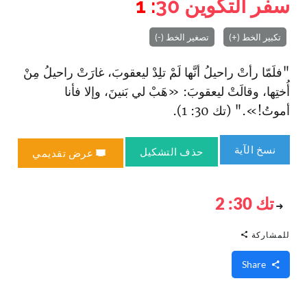
سفر التكوين
30
: 1
تكبير الخط (+)
تصغير الخط (-)
"فلَمّا رأتْ راحيلُ أنَّها لَمْ تلِدْ ليعقوبَ، غارَتْ راحيلُ مِنْ
أُختِها، وقالَتْ ليعقوبَ: «هَبْ لي بَنينَ، وإلا فأنا
أموتُ!»." (تك 30: 1).
نسخ الآية
حذف التشكيل
عرض تقديمي
تك 30: 2
للمشاركة
Share