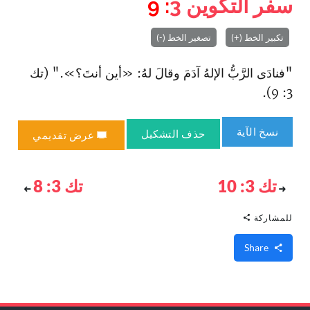
سفر التكوين
3
: 9
تكبير الخط (+)
تصغير الخط (-)
"فنادَى الرَّبُّ الإلهُ آدَمَ وقالَ لهُ: «أين أنتَ؟»." (تك
3: 9).
نسخ الآية
حذف التشكيل
عرض تقديمي
تك 3: 10
تك 3: 8
للمشاركة
Share