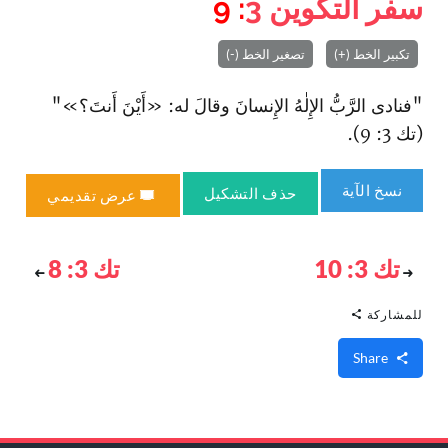
سفر التكوين
3
: 9
تكبير الخط (+)
تصغير الخط (-)
"فنادى الرَّبُّ الإِلٰهُ الإِنسانَ وقالَ له: «أَيْنَ أَنتَ؟»"
(تك 3: 9).
نسخ الآية
حذف التشكيل
عرض تقديمي
تك 3: 10
تك 3: 8
للمشاركة
Share