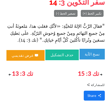
سفر التكوين
3
: 14
تكبير الخط (+)
تصغير الخط (-)
"فقالَ الرَّبُّ الإلهُ للحَيَّةِ: «لأنَّكِ فعَلتِ هذا، مَلعونَةٌ أنتِ
مِنْ جميعِ البَهائمِ ومِنْ جميعِ وُحوشِ البَرّيَّةِ. علَى بَطنِكِ
تسعَينَ وتُرابًا تأكُلينَ كُلَّ أيّامِ حَياتِكِ." (تك 3: 14).
نسخ الآية
حذف التشكيل
عرض تقديمي
تك 3: 15
تك 3: 13
للمشاركة
Share