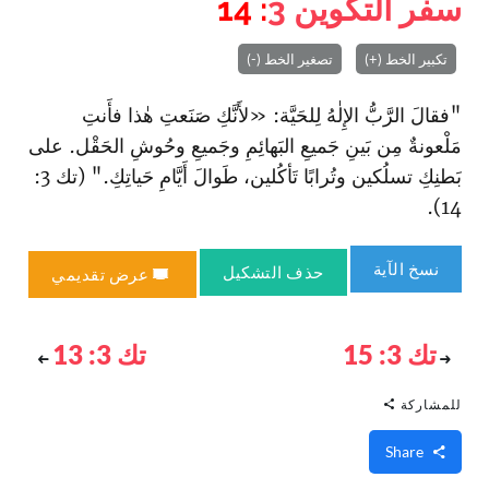
سفر التكوين
3
: 14
تكبير الخط (+)
تصغير الخط (-)
"فقالَ الرَّبُّ الإِلٰهُ لِلحَيَّة: «لأَنَّكِ صَنَعتِ هٰذا فأَنتِ
مَلْعونةٌ مِن بَينِ جَميعِ البَهائِمِ وجَميعِ وحُوشِ الحَقْل. على
بَطنِكِ تسلُكين وتُرابًا تَأكُلين، طَوالَ أَيَّامِ حَياتِكِ." (تك 3:
14).
نسخ الآية
حذف التشكيل
عرض تقديمي
تك 3: 15
تك 3: 13
للمشاركة
Share