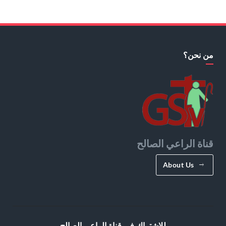
من نحن؟
قناة الراعي الصالح
About Us
للإشتراك في قناة الراعي الصالح