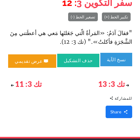
سفر التكوين
3
: 12
تكبير الخط (+)
تصغير الخط (-)
"فقالَ آدَمُ: «المَرأةُ الّتي جَعَلتَها مَعي هي أعطَتني مِنَ
الشَّجَرَةِ فأكلتُ»." (تك 3: 12).
نسخ الآية
حذف التشكيل
عرض تقديمي
تك 3: 13
تك 3: 11
للمشاركة
Share