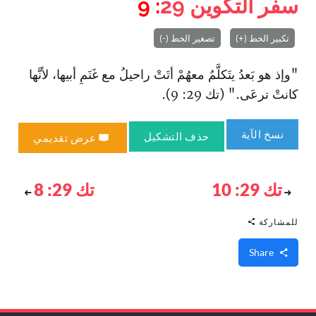
سفر التكوين
29
: 9
تكبير الخط (+)
تصغير الخط (-)
"وإذ هو بَعدُ يتَكلَّمُ معهُمْ أتَتْ راحيلُ مع غَنَمِ أبيها، لأنَّها
كانتْ ترعَى." (تك 29: 9).
نسخ الآية
حذف التشكيل
عرض تقديمي
تك 29: 10
تك 29: 8
للمشاركة
Share