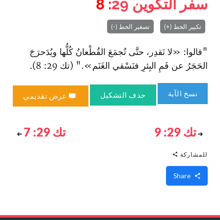
سفر التكوين
29
: 8
تكبير الخط (+)
تصغير الخط (-)
"قالوا: «لا نَقدِر، حتَّى تُجمَعَ القُطْعانُ كُلُّها ويُدَحرَجَ
الحَجَرُ عن فَمِ البِئرِ فنَسْقي الغَنَم»." (تك 29: 8).
نسخ الآية
حذف التشكيل
عرض تقديمي
تك 29: 9
تك 29: 7
للمشاركة
Share