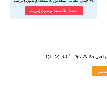
📥 حمّل الكتاب المقدس للاستخدام بدون إنترنت
تحميل للاستخدام بدون إنترنت
راحيلُ فكانتْ عاقِرًا." (تك 29: 31).
ديمي