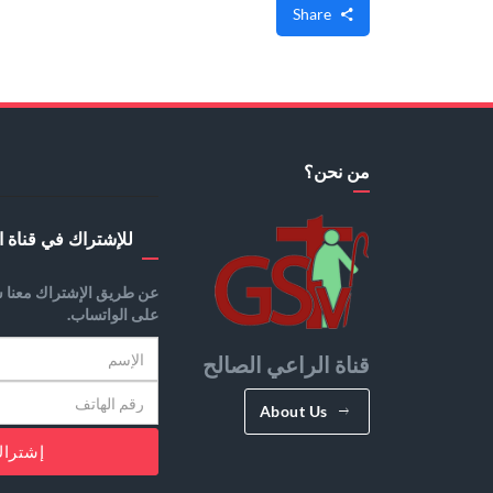
Share
من نحن؟
للإشتراك في قناة ا
عن طريق الإشتراك معنا س
على الواتساب.
قناة الراعي الصالح
About Us
إشترا