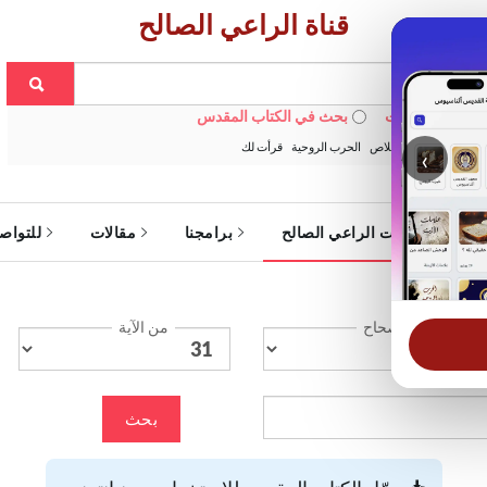
قناة الراعي الصالح
 في الويبسايت
بحث في الكتاب المقدس
:
خبزنا اليومي
الخلاص
الحرب الروحية
قرأت لك
‹
ة
خدمات الراعي الصالح
برامجنا
مقالات
للتواص
الإصحاح
من الآية
بحث