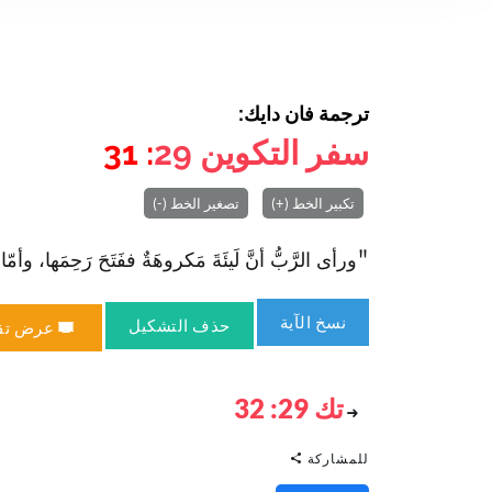
ترجمة فان دايك:
سفر التكوين
29
: 31
تكبير الخط (+)
تصغير الخط (-)
"ورأى الرَّبُّ أنَّ لَيئَةَ مَكروهَةٌ ففَتَحَ رَحِمَها، وأمّا 
نسخ الآية
حذف التشكيل
عرض تق
تك 29: 32
للمشاركة