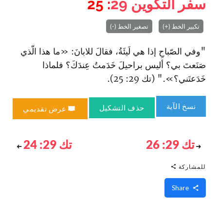
سفر التكوين
29
: 25
تكبير الخط (+)
تصغير الخط (-)
"وفي الصّباحِ إذا هي لَيئَةُ، فقالَ للابانَ: «ما هذا الّذي
صَنَعتَ بي؟ أليس براحيلَ خَدَمتُ عِندَكَ؟ فلماذا
خَدَعتَني؟»." (تك 29: 25).
نسخ الآية
حذف التشكيل
عرض تقديمي
تك 29: 26
تك 29: 24
للمشاركة
Share