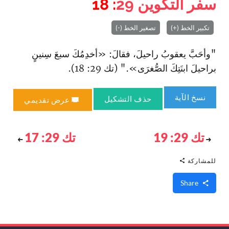
سفر التكوين
29
: 18
تكبير الخط (+)
تصغير الخط (-)
"وأحَبَّ يعقوبُ راحيلَ، فقالَ: «أخدِمُكَ سبعَ سِنينٍ
براحيلَ ابنَتِكَ الصُّغرَى»." (تك 29: 18).
نسخ الآية
حذف التشكيل
عرض تقديمي
تك 29: 19
تك 29: 17
للمشاركة
Share