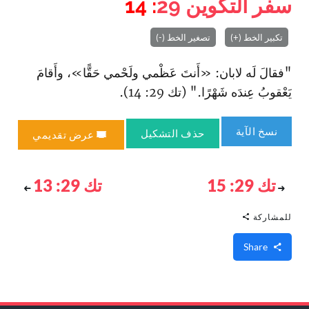
سفر التكوين
29
: 14
تكبير الخط (+)
تصغير الخط (-)
"فقالَ لَه لابان: «أَنتَ عَظْمي ولَحْمي حَقًّا»، وأَقامَ
يَعْقوبُ عِندَه شَهْرًا." (تك 29: 14).
نسخ الآية
حذف التشكيل
عرض تقديمي
تك 29: 15
تك 29: 13
للمشاركة
Share