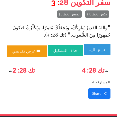
سفر التكوين
28
: 3
تكبير الخط (+)
تصغير الخط (-)
"واللهُ القديرُ يُبارِكُكَ، ويَجعَلُكَ مُثمِرًا، ويُكَثِّرُكَ فتكونُ
جُمهورًا مِنَ الشُّعوبِ." (تك 28: 3).
نسخ الآية
حذف التشكيل
عرض تقديمي
تك 28: 4
تك 28: 2
للمشاركة
Share