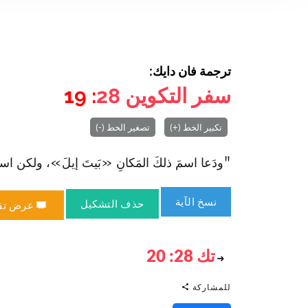
ترجمة فان دايك:
سفر التكوين
28
: 19
تكبير الخط (+)
تصغير الخط (-)
"ودَعا اسمَ ذلكَ المَكانِ «بَيتَ إيلَ»، ولكن اسمُ المدين
نسخ الآية
حذف التشكيل
عرض تق
تك 28: 20
للمشاركة