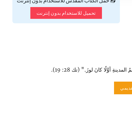
📥 حمّل الكتاب المقدس للاستخدام بدون إنترنت
تحميل للاستخدام بدون إنترنت
ةِ أوَّلًا كانَ لوزَ." (تك 28: 19).
ديمي