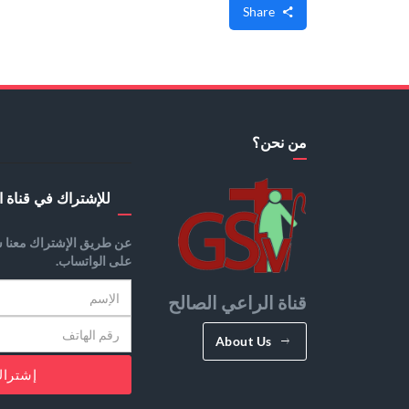
Share
من نحن؟
للإشتراك في قناة ا
عن طريق الإشتراك معنا س
على الواتساب.
قناة الراعي الصالح
About Us
إشترا