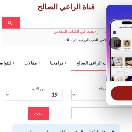
قناة الراعي الصالح
 في الويبسايت
بحث في الكتاب المقدس
:
خبزنا اليومي
الخلاص
الحرب الروحية
قرأت لك
‹
ة
خدمات الراعي الصالح
برامجنا
مقالات
للتواص
الإصحاح
من الآية
بحث