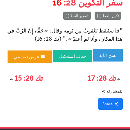
سفر التكوين
28
: 16
تكبير الخط (+)
تصغير الخط (-)
"فٱستَيقَظَ يَعْقوبُ مِن نَومِه وقال: «حَقًّا، إِنَّ الرَّبَّ في
هذا المَكان، وأَنا لم أَعلَمْ»." (تك 28: 16).
نسخ الآية
حذف التشكيل
عرض تقديمي
تك 28: 17
تك 28: 15
للمشاركة
Share