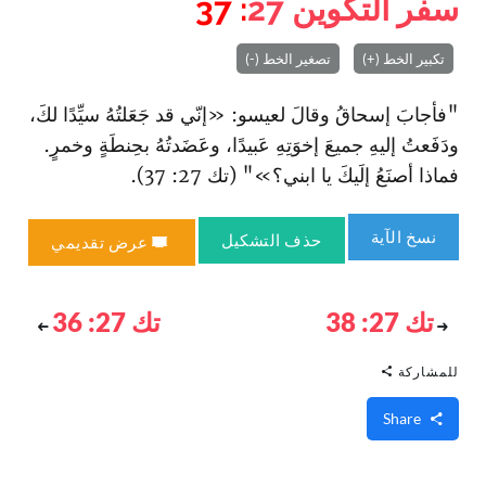
سفر التكوين
27
: 37
تكبير الخط (+)
تصغير الخط (-)
"فأجابَ إسحاقُ وقالَ لعيسو: «إنّي قد جَعَلتُهُ سيِّدًا لكَ،
ودَفَعتُ إليهِ جميعَ إخوَتِهِ عَبيدًا، وعَضَدتُهُ بحِنطَةٍ وخمرٍ.
فماذا أصنَعُ إلَيكَ يا ابني؟»" (تك 27: 37).
نسخ الآية
حذف التشكيل
عرض تقديمي
تك 27: 38
تك 27: 36
للمشاركة
Share