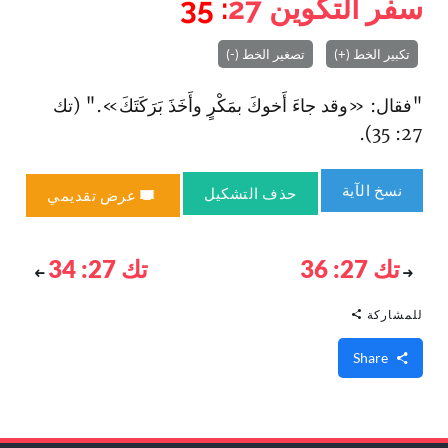
سفر التكوين
27
: 35
تكبير الخط (+)
تصغير الخط (-)
"فقال: «وقد جاءَ أَخوكَ بمَكْرٍ وأَخَذَ بَرَكَتَكَ»." (تك
27: 35).
نسخ الآية
حذف التشكيل
عرض تقديمي
تك 27: 36
تك 27: 34
للمشاركة
Share