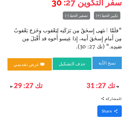
سفر التكوين
27
: 30
تكبير الخط (+)
تصغير الخط (-)
"فلَمَّا ٱنتَهى إِسحٰقُ مِن بَرَكَتِه لِيَعْقوب وخَرَجَ يَعْقوبُ
مِن أَمامِ إِسحٰقَ أَبيه، إِذا عِيسو أَخوه قد أَقْبَلَ مِن
صَيدِه." (تك 27: 30).
نسخ الآية
حذف التشكيل
عرض تقديمي
تك 27: 31
تك 27: 29
للمشاركة
Share