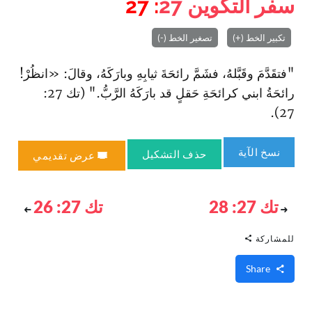
سفر التكوين
27
: 27
تكبير الخط (+)
تصغير الخط (-)
"فتقَدَّمَ وقَبَّلهُ، فشَمَّ رائحَةَ ثيابِهِ وبارَكَهُ، وقالَ: «انظُرْ!
رائحَةُ ابني كرائحَةِ حَقلٍ قد بارَكَهُ الرَّبُّ." (تك 27:
27).
نسخ الآية
حذف التشكيل
عرض تقديمي
تك 27: 28
تك 27: 26
للمشاركة
Share