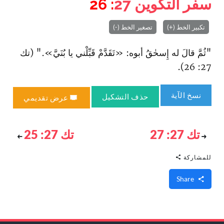
سفر التكوين
27
: 26
تكبير الخط (+)
تصغير الخط (-)
"ثُمَّ قالَ له إِسحٰقُ أبوه: «تَقَدَّمْ قَبِّلْني يا بُنَيَّ»." (تك
27: 26).
نسخ الآية
حذف التشكيل
عرض تقديمي
تك 27: 27
تك 27: 25
للمشاركة
Share