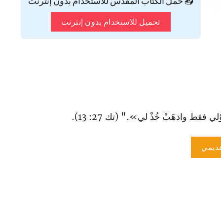
📥 حمّل الكتاب المقدس للاستخدام بدون إنترنت
تحميل للاستخدام بدون إنترنت
َوْلي فقط واذهَبْ خُذْ لي»." (تك 27: 13).
ديمي