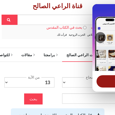
قناة الراعي الصالح
 في الويبسايت
بحث في الكتاب المقدس
:
خبزنا اليومي
الخلاص
الحرب الروحية
قرأت لك
‹
ة
خدمات الراعي الصالح
برامجنا
مقالات
للتواص
الإصحاح
من الآية
بحث