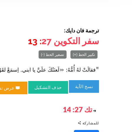
ترجمة فان دايك:
سفر التكوين
27
: 13
تكبير الخط (+)
تصغير الخط (-)
"فقالَتْ لهُ أُمُّهُ: «لَعنَتُكَ علَيَّ يا ابني. اِسمَعْ لق
نسخ الآية
حذف التشكيل
عرض تق
تك 27: 14
للمشاركة