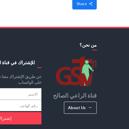
Share
من نحن؟
للإشتراك في قناة ا
عن طريق الإشتراك معنا س
على الواتساب.
قناة الراعي الصالح
About Us
إشترا