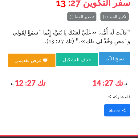
سفر التكوين
27
: 13
تكبير الخط (+)
تصغير الخط (-)
"قالَت لَه أُمُّه: «عَلَيَّ لَعنَتُكَ يا بُنَيَّ، إِنَّما ٱسمَعْ لِقَولي
وٱمضِ وخُذْ لي ذٰلك»." (تك 27: 13).
نسخ الآية
حذف التشكيل
عرض تقديمي
تك 27: 14
تك 27: 12
للمشاركة
Share