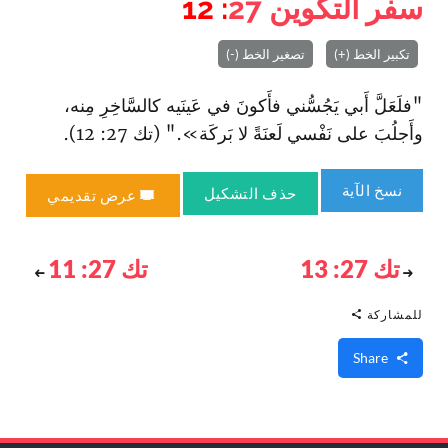
سفر التكوين
27
: 12
تكبير الخط (+)
تصغير الخط (-)
"فلَعَلَّ أَبي يَجُسُّني فأَكونَ في عَينَيه كالسَّاخِرِ مِنه،
وأَجلُبَ على نَفْسي لَعنَةً لا بَركَة»." (تك 27: 12).
نسخ الآية
حذف التشكيل
عرض تقديمي
تك 27: 13
تك 27: 11
للمشاركة
Share