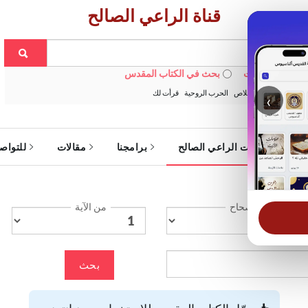
قناة الراعي الصالح
 في الويبسايت
بحث في الكتاب المقدس
:
خبزنا اليومي
الخلاص
الحرب الروحية
قرأت لك
‹
ة
خدمات الراعي الصالح
برامجنا
مقالات
للتواص
الإصحاح
من الآية
بحث