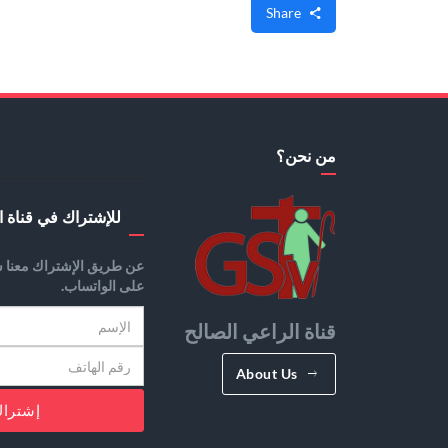
Share
من نحن؟
للإشتراك في قناة ا
عن طريق الإشتراك معنا س
على الواتساب.
قناة الراعي الصالح
About Us
إشترا