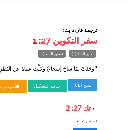
ترجمة فان دايك:
سفر التكوين
27
: 1
تكبير الخط (+)
تصغير الخط (-)
"وحَدَثَ لَمّا شاخَ إسحاقُ وكلَّتْ عَيناهُ عن النَّظَرِ، 
نسخ الآية
حذف التشكيل
عرض تق
تك 27: 2
للمشاركة