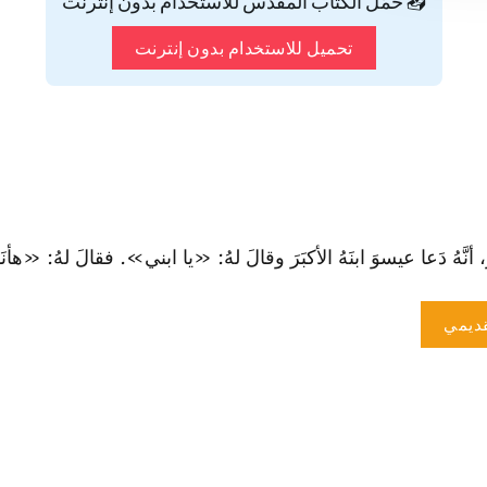
📥 حمّل الكتاب المقدس للاستخدام بدون إنترنت
تحميل للاستخدام بدون إنترنت
أنَّهُ دَعا عيسوَ ابنَهُ الأكبَرَ وقالَ لهُ: «يا ابني». فقالَ لهُ: «هأنَذا»
ديمي