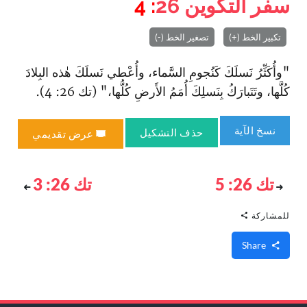
سفر التكوين
26
: 4
تكبير الخط (+)
تصغير الخط (-)
"وأُكَثِّرُ نَسلَكَ كَنُجومِ السَّماء، وأُعْطي نَسلَكَ هٰذه البِلادَ
كُلَّها، وتَتَبارَكُ بِنَسلِكَ أُمَمُ الأَرضِ كُلُّها،" (تك 26: 4).
نسخ الآية
حذف التشكيل
عرض تقديمي
تك 26: 5
تك 26: 3
للمشاركة
Share