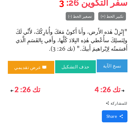
سفر التكوين
26
: 3
تكبير الخط (+)
تصغير الخط (-)
"إِنْزِلْ هٰذه الأَرض، وأَنا أَكونُ مَعَكَ وأُبارِكُكَ، لأَنِّي لَكَ
ولِنَسلِكَ سأُعْطي هٰذِه البِلادَ كُلَّها، وأَفي بِالقَسَمِ الَّذي
أَقسَمتُه لِإبْراهيمَ أَبيكَ." (تك 26: 3).
نسخ الآية
حذف التشكيل
عرض تقديمي
تك 26: 4
تك 26: 2
للمشاركة
Share