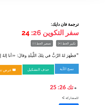
ترجمة فان دايك:
سفر التكوين
26
: 24
تكبير الخط (+)
تصغير الخط (-)
"فظَهَرَ لهُ الرَّبُّ في تِلكَ اللَّيلَةِ وقالَ: «أنا إلهُ 
نسخ الآية
حذف التشكيل
عرض تق
تك 26: 25
للمشاركة