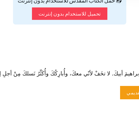
📥 حمّل الكتاب المقدس للاستخدام بدون إنترنت
تحميل للاستخدام بدون إنترنت
إبراهيمَ أبيكَ. لا تخَفْ لأنّي معكَ، وأُبارِكُكَ وأُكَثِّرُ نَسلكَ مِنْ أجلِ إب
ديمي