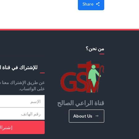
Share
من نحن؟
للإشتراك في قناة ا
عن طريق الإشتراك معنا س
على الواتساب.
قناة الراعي الصالح
About Us
إشترا