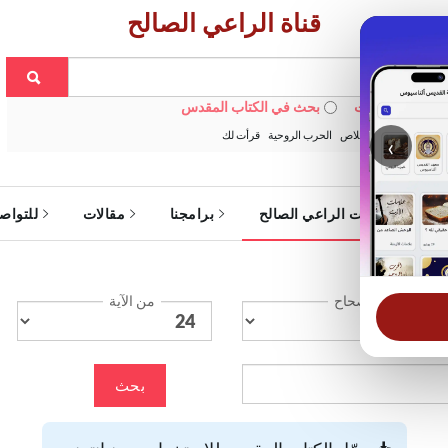
قناة الراعي الصالح
 في الويبسايت
بحث في الكتاب المقدس
:
خبزنا اليومي
الخلاص
الحرب الروحية
قرأت لك
‹
ة
خدمات الراعي الصالح
برامجنا
مقالات
للتواص
الإصحاح
من الآية
بحث