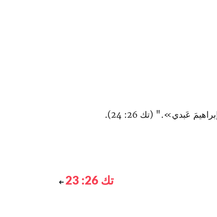
راهيمَ عَبدي»." (تك 26: 24).
تك 26: 23