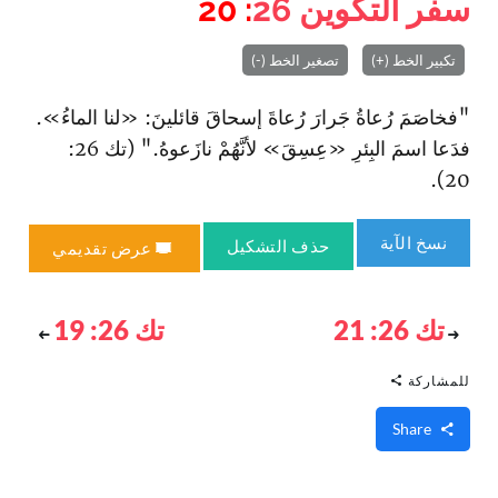
سفر التكوين
26
: 20
تكبير الخط (+)
تصغير الخط (-)
"فخاصَمَ رُعاةُ جَرارَ رُعاةَ إسحاقَ قائلينَ: «لنا الماءُ».
فدَعا اسمَ البِئرِ «عِسِقَ» لأنَّهُمْ نازَعوهُ." (تك 26:
20).
نسخ الآية
حذف التشكيل
عرض تقديمي
تك 26: 21
تك 26: 19
للمشاركة
Share