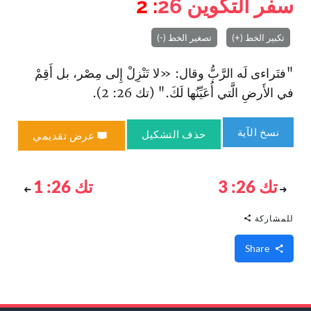
سفر التكوين
26
: 2
تكبير الخط (+)
تصغير الخط (-)
"فتَراءى لَه الرَّبُّ وقال: «لا تَنْزِلْ إِلى مِصْر، بل أَقِمْ
في الأَرضِ الَّتي أُعَيِّنُها لَكَ." (تك 26: 2).
نسخ الآية
حذف التشكيل
عرض تقديمي
تك 26: 3
تك 26: 1
للمشاركة
Share