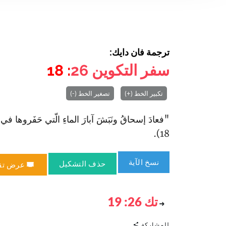
ترجمة فان دايك:
سفر التكوين
26
: 18
تكبير الخط (+)
تصغير الخط (-)
18).
نسخ الآية
حذف التشكيل
عرض تق
تك 26: 19
للمشاركة