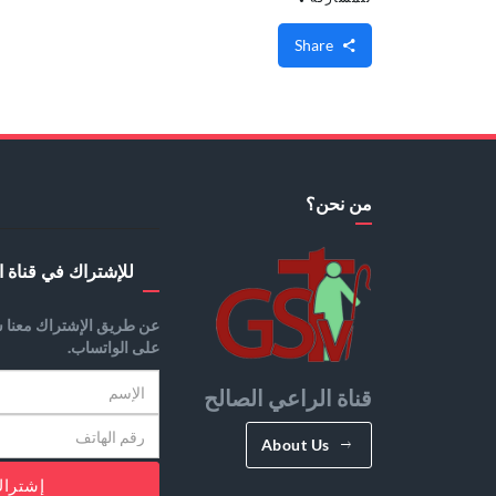
Share
من نحن؟
للإشتراك في قناة ا
عن طريق الإشتراك معنا س
على الواتساب.
قناة الراعي الصالح
About Us
إشترا