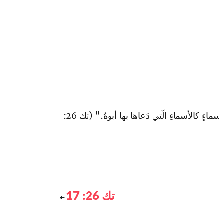
"فعادَ إسحاقُ ونَبَشَ آبارَ الماءِ الّتي حَفَروها في أيّامِ إبراهيمَ أبيهِ، وطَمَّها الفِلِسطينيّونَ بَعدَ موتِ أبيهِ، ودَعاها بأسماءٍ كالأسماءِ الّتي دَعاها بها أبوهُ." (تك 26:
تك 26: 17