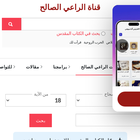
قناة الراعي الصالح
 في الويبسايت
بحث في الكتاب المقدس
:
خبزنا اليومي
الخلاص
الحرب الروحية
قرأت لك
‹
ة
خدمات الراعي الصالح
برامجنا
مقالات
للتواص
الإصحاح
من الآية
بحث