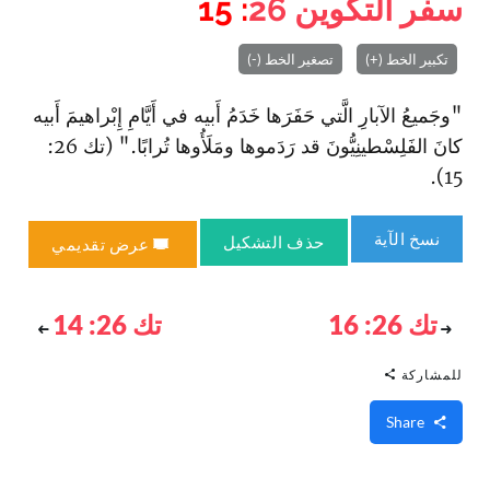
سفر التكوين
26
: 15
تكبير الخط (+)
تصغير الخط (-)
"وجَميعُ الآبارِ الَّتي حَفَرَها خَدَمُ أَبيه في أَيَّامِ إِبْراهيمَ أَبيه
كانَ الفَلِسْطينِيُّونَ قد رَدَموها ومَلَأُوها تُرابًا." (تك 26:
15).
نسخ الآية
حذف التشكيل
عرض تقديمي
تك 26: 16
تك 26: 14
للمشاركة
Share