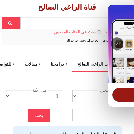
قناة الراعي الصالح
 في الويبسايت
بحث في الكتاب المقدس
:
خبزنا اليومي
الخلاص
الحرب الروحية
قرأت لك
‹
ة
خدمات الراعي الصالح
برامجنا
مقالات
للتواص
الإصحاح
من الآية
بحث