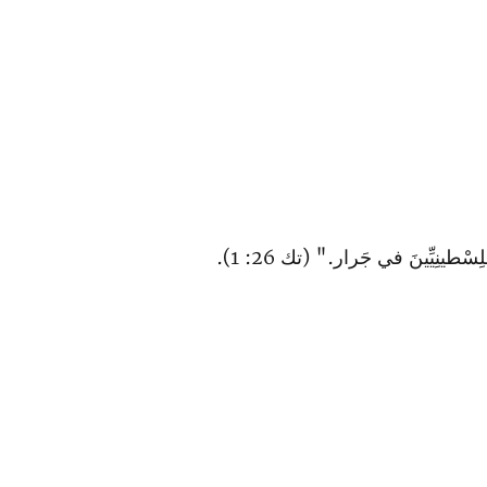
ينِيِّينَ في جَرار." (تك 26: 1).