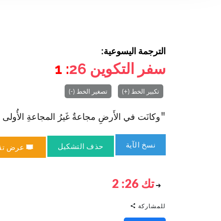
الترجمة اليسوعية:
سفر التكوين
26
: 1
تكبير الخط (+)
تصغير الخط (-)
"وكانَت في الأَرضِ مجاعةٌ غَيرُ المجاعةِ الأُولى الَّتي ك
نسخ الآية
حذف التشكيل
عرض تق
تك 26: 2
للمشاركة