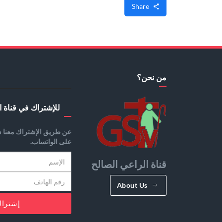
Share
من نحن؟
للإشتراك في قناة ا
عن طريق الإشتراك معنا س
على الواتساب.
قناة الراعي الصالح
About Us
إشترا