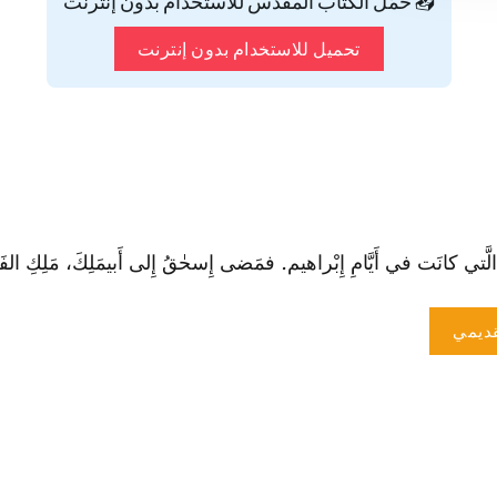
📥 حمّل الكتاب المقدس للاستخدام بدون إنترنت
تحميل للاستخدام بدون إنترنت
انَت في أَيَّامِ إِبْراهيم. فمَضى إِسحٰقُ إِلى أَبيمَلِكَ، مَلِكِ الفَلِسْط
ديمي