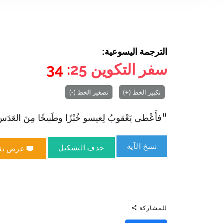
الترجمة اليسوعية:
سفر التكوين
25
: 34
تكبير الخط (+)
تصغير الخط (-)
"فأَعْطى يَعْقوبُ لِعيسو خُبْزًا وطَبيخًا مِنَ العَدَس،
نسخ الآية
حذف التشكيل
عرض تق
للمشاركة