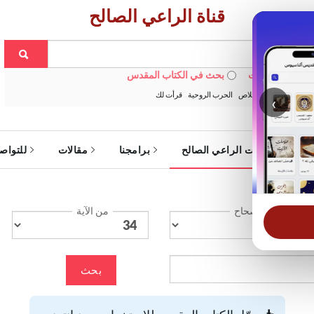
قناة الراعي الصالح
 في الويبسايت
بحث في الكتاب المقدس
:
خبزنا اليومي
الخلاص
الحرب الروحية
قرأت لك
‹
ة
خدمات الراعي الصالح
برامجنا
مقالات
للتواص
الإصحاح
من الآية
بحث