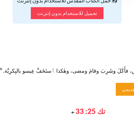
📥 حمّل الكتاب المقدس للاستخدام بدون إنترنت
تحميل للاستخدام بدون إنترنت
 فأَكَلَ وشَرِبَ وقامَ ومضى، وهٰكذا ٱستَخَفَّ عِيسو بالبِكرِيَّة." (تك 25
ديمي
تك 25: 33