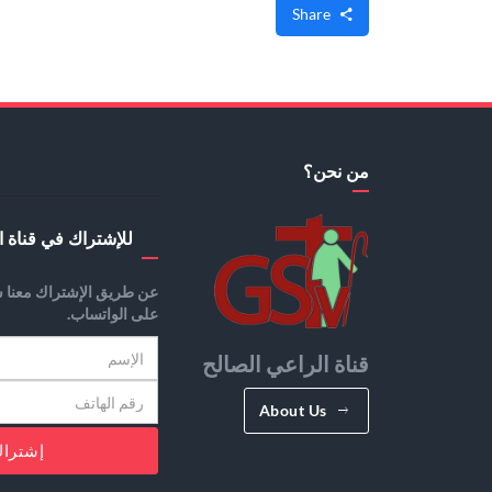
Share
من نحن؟
للإشتراك في قناة ا
عن طريق الإشتراك معنا س
على الواتساب.
قناة الراعي الصالح
About Us
إشترا