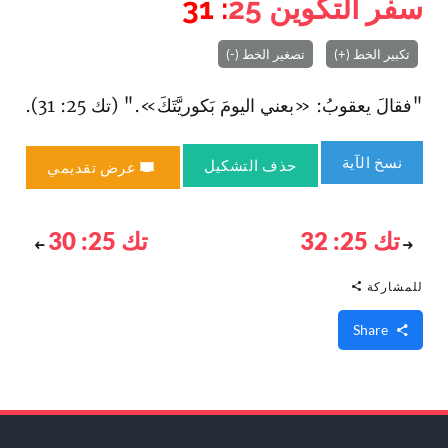
سفر التكوين
25
: 31
تكبير الخط (+)
تصغير الخط (-)
"فقالَ يعقوبُ: «بعني اليومَ بَكوريَّتَكَ»." (تك 25: 31).
نسخ الآية
حذف التشكيل
عرض تقديمي
تك 25: 32
تك 25: 30
للمشاركة
Share