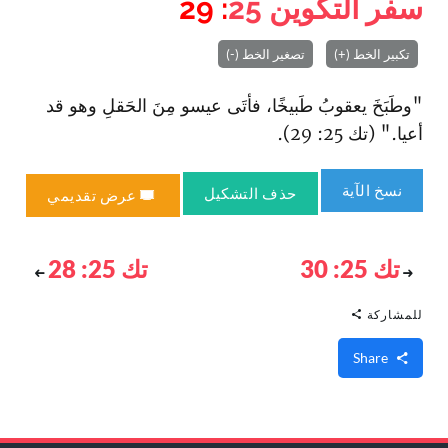
سفر التكوين
25
: 29
تكبير الخط (+)
تصغير الخط (-)
"وطَبَخَ يعقوبُ طَبيخًا، فأتَى عيسو مِنَ الحَقلِ وهو قد
أعيا." (تك 25: 29).
نسخ الآية
حذف التشكيل
عرض تقديمي
تك 25: 30
تك 25: 28
للمشاركة
Share