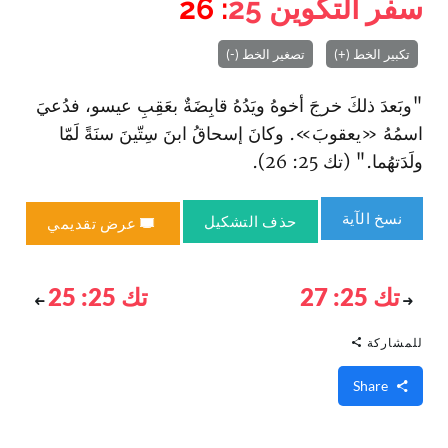
سفر التكوين
25
: 26
تكبير الخط (+)
تصغير الخط (-)
"وبَعدَ ذلكَ خرجَ أخوهُ ويَدُهُ قابِضَةٌ بعَقِبِ عيسو، فدُعيَ
اسمُهُ «يعقوبَ». وكانَ إسحاقُ ابنَ سِتّينَ سنَةً لَمّا
ولَدَتهُما." (تك 25: 26).
نسخ الآية
حذف التشكيل
عرض تقديمي
تك 25: 27
تك 25: 25
للمشاركة
Share