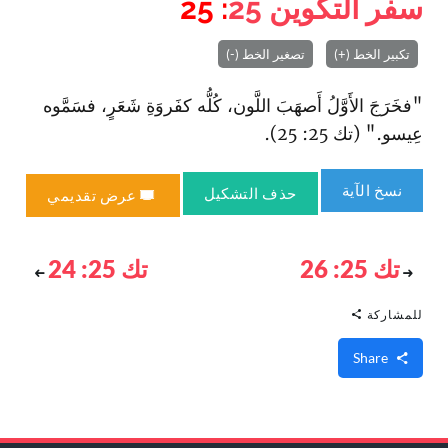
سفر التكوين
25
: 25
تكبير الخط (+)
تصغير الخط (-)
"فخَرَجَ الأَوَّلُ أَصهَبَ اللَّون، كُلُّه كفَروَةِ شَعَرٍ، فسَمَّوه
عِيسو." (تك 25: 25).
نسخ الآية
حذف التشكيل
عرض تقديمي
تك 25: 26
تك 25: 24
للمشاركة
Share