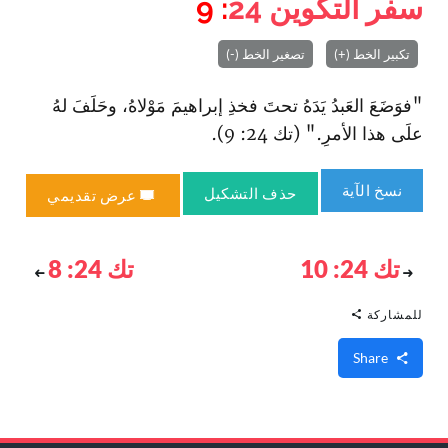
سفر التكوين
24
: 9
تكبير الخط (+)
تصغير الخط (-)
"فوَضَعَ العَبدُ يَدَهُ تحتَ فخذِ إبراهيمَ مَوْلاهُ، وحَلَفَ لهُ
علَى هذا الأمرِ." (تك 24: 9).
نسخ الآية
حذف التشكيل
عرض تقديمي
تك 24: 10
تك 24: 8
للمشاركة
Share