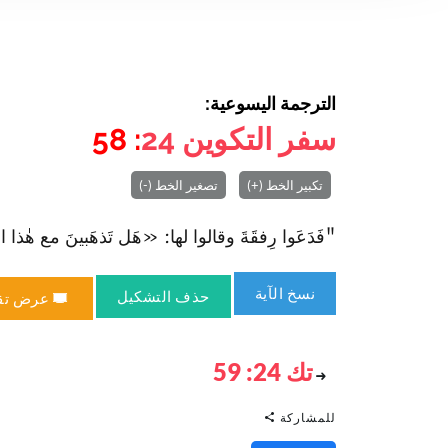
الترجمة اليسوعية:
سفر التكوين
24
: 58
تكبير الخط (+)
تصغير الخط (-)
"فَدَعَوا رِفقَةَ وقالوا لها: «هَل تَذهَبينَ مع هٰذا ال
نسخ الآية
حذف التشكيل
عرض تق
تك 24: 59
للمشاركة