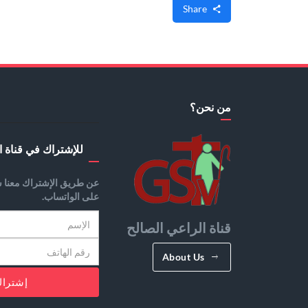
Share
من نحن؟
للإشتراك في قناة ا
عن طريق الإشتراك معنا س
على الواتساب.
قناة الراعي الصالح
About Us
إشترا