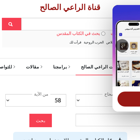
قناة الراعي الصالح
 في الويبسايت
بحث في الكتاب المقدس
:
خبزنا اليومي
الخلاص
الحرب الروحية
قرأت لك
‹
ة
خدمات الراعي الصالح
برامجنا
مقالات
للتواص
الإصحاح
من الآية
بحث