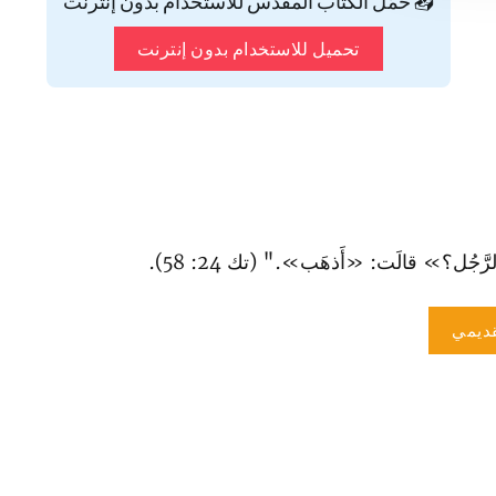
📥 حمّل الكتاب المقدس للاستخدام بدون إنترنت
تحميل للاستخدام بدون إنترنت
رَّجُل؟» قالَت: «أَذهَب»." (تك 24: 58).
ديمي