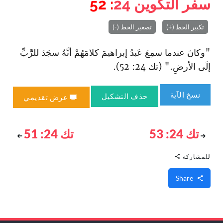
سفر التكوين
24
: 52
تكبير الخط (+)
تصغير الخط (-)
"وكانَ عندما سمِعَ عَبدُ إبراهيمَ كلامَهُمْ أنَّهُ سجَدَ للرَّبِّ
إلَى الأرضِ." (تك 24: 52).
نسخ الآية
حذف التشكيل
عرض تقديمي
تك 24: 53
تك 24: 51
للمشاركة
Share