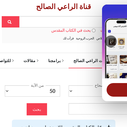
قناة الراعي الصالح
 في الويبسايت
بحث في الكتاب المقدس
:
خبزنا اليومي
الخلاص
الحرب الروحية
قرأت لك
‹
ة
خدمات الراعي الصالح
برامجنا
مقالات
للتواص
الإصحاح
من الآية
بحث