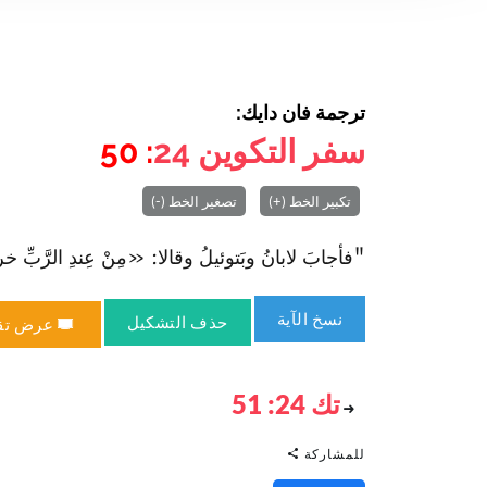
ترجمة فان دايك:
سفر التكوين
24
: 50
تكبير الخط (+)
تصغير الخط (-)
"فأجابَ لابانُ وبَتوئيلُ وقالا: «مِنْ عِندِ الرَّبِّ خرجَ الأم
نسخ الآية
حذف التشكيل
عرض تق
تك 24: 51
للمشاركة