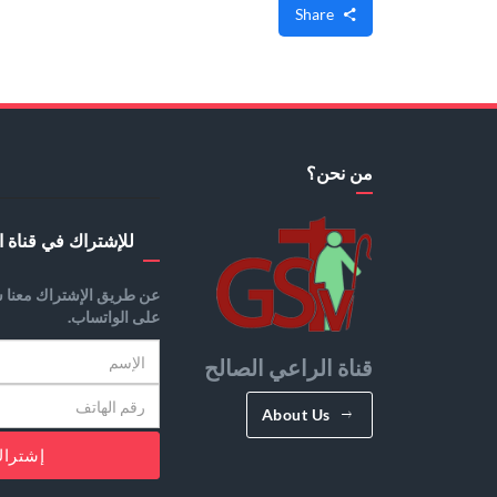
Share
من نحن؟
للإشتراك في قناة ا
عن طريق الإشتراك معنا س
على الواتساب.
قناة الراعي الصالح
About Us
إشترا