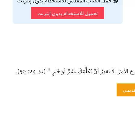
📥 حمّل الكتاب المقدس للاستخدام بدون إنترنت
تحميل للاستخدام بدون إنترنت
رُ. لا نَقدِرُ أنْ نُكلِّمَكَ بشَرٍّ أو خَيرٍ." (تك 24: 50).
ديمي