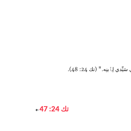
ّدي لِٱبنِه." (تك 24: 48).
تك 24: 47