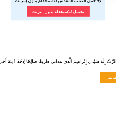
📥 حمّل الكتاب المقدس للاستخدام بدون إنترنت
تحميل للاستخدام بدون إنترنت
ّ إِلٰهَ سَيِّدي إِبْراهيمَ الَّذي هَداني طريقًا صالِحًا لِآخُذَ ٱبنَةَ أَخي سَيِ
ديمي