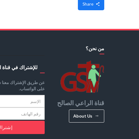
Share
من نحن؟
للإشتراك في قناة ا
عن طريق الإشتراك معنا س
على الواتساب.
قناة الراعي الصالح
About Us
إشترا