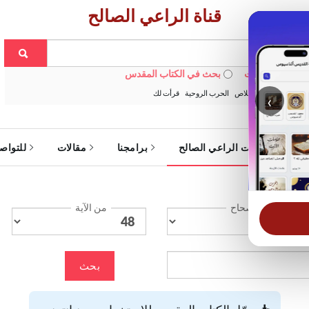
قناة الراعي الصالح
 في الويبسايت
بحث في الكتاب المقدس
:
خبزنا اليومي
الخلاص
الحرب الروحية
قرأت لك
‹
ة
خدمات الراعي الصالح
برامجنا
مقالات
للتواص
الإصحاح
من الآية
بحث