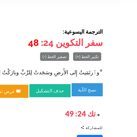
الترجمة اليسوعية:
سفر التكوين
24
: 48
تكبير الخط (+)
تصغير الخط (-)
"وٱرتَمَيتُ إِلى الأَرضِ وسَجَدتُ لِلرَّبِّ وبارَكْتُ الرَّبَ
نسخ الآية
حذف التشكيل
عرض تق
تك 24: 49
للمشاركة