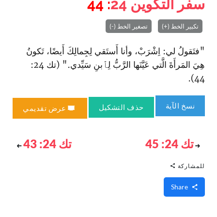
سفر التكوين
24
: 44
تكبير الخط (+)
تصغير الخط (-)
"فتَقولُ لي: اِشْرَبْ، وأنا أَستَقي لِجِمالِكَ أَيضًا، تَكونُ
هِيَ المَرأَةَ الَّتي عَيَّنَها الرَّبُّ لِٱبنِ سَيِّدي." (تك 24:
44).
نسخ الآية
حذف التشكيل
عرض تقديمي
تك 24: 45
تك 24: 43
للمشاركة
Share