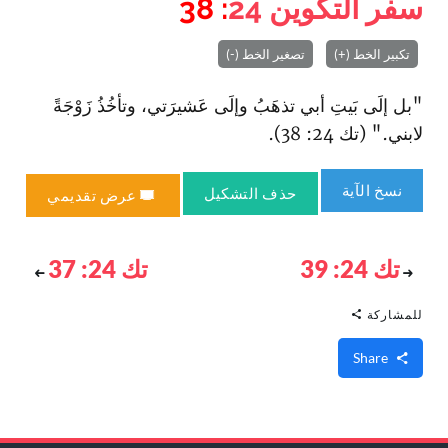
سفر التكوين
24
: 38
تكبير الخط (+)
تصغير الخط (-)
"بل إلَى بَيتِ أبي تذهَبُ وإلَى عَشيرَتي، وتأخُذُ زَوْجَةً
لابني." (تك 24: 38).
نسخ الآية
حذف التشكيل
عرض تقديمي
تك 24: 39
تك 24: 37
للمشاركة
Share